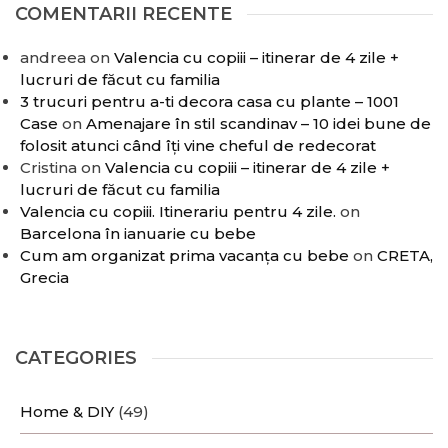
COMENTARII RECENTE
andreea
on
Valencia cu copiii – itinerar de 4 zile +
lucruri de făcut cu familia
3 trucuri pentru a-ti decora casa cu plante – 1001
Case
on
Amenajare în stil scandinav – 10 idei bune de
folosit atunci când îți vine cheful de redecorat
Cristina
on
Valencia cu copiii – itinerar de 4 zile +
lucruri de făcut cu familia
Valencia cu copiii. Itinerariu pentru 4 zile.
on
Barcelona în ianuarie cu bebe
Cum am organizat prima vacanța cu bebe
on
CRETA,
Grecia
CATEGORIES
Home & DIY
(49)