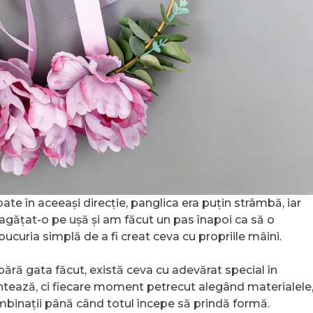
te în aceeași direcție, panglica era puțin strâmbă, iar
m agățat-o pe ușă și am făcut un pas înapoi ca să o
bucuria simplă de a fi creat ceva cu propriile mâini.
ără gata făcut, există ceva cu adevărat special în
ontează, ci fiecare moment petrecut alegând materialele
combinații până când totul începe să prindă formă.