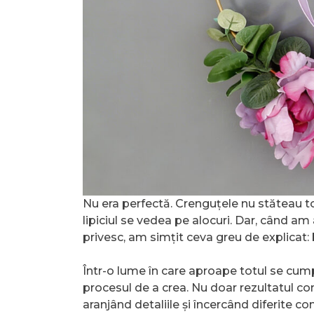
Nu era perfectă. Crenguțele nu stăteau toa
lipiciul se vedea pe alocuri. Dar, când a
privesc, am simțit ceva greu de explicat: 
Într-o lume în care aproape totul se cump
procesul de a crea. Nu doar rezultatul c
aranjând detaliile și încercând diferite 