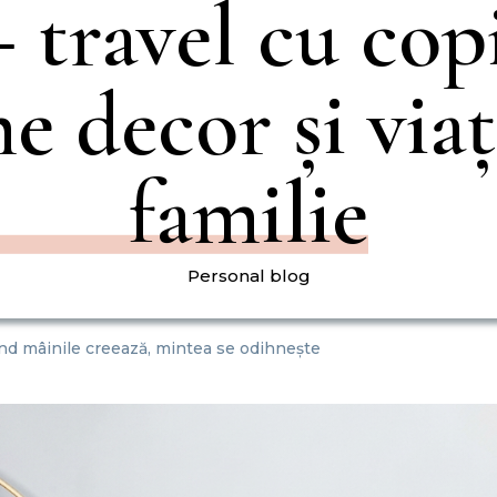
 travel cu copi
e decor și viaț
familie
Personal blog
ând mâinile creează, mintea se odihnește