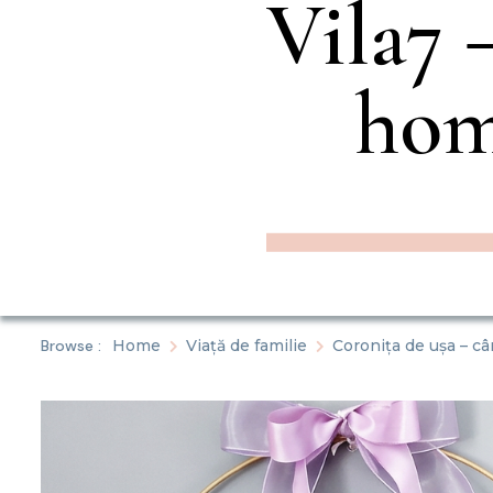
Vila7 –
hom
Browse :
Home
Viață de familie
Coronița de ușa – c