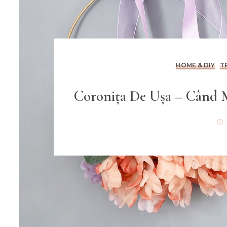
HOME & DIY
T
Coronița De Ușa – Când M