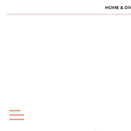
Skip
HOME & DI
to
content