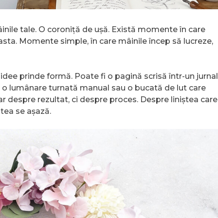
inile tale. O coroniță de ușă. Există momente în care
sta. Momente simple, în care mâinile încep să lucreze,
dee prinde formă. Poate fi o pagină scrisă într-un jurnal
et, o lumânare turnată manual sau o bucată de lut care
r despre rezultat, ci despre proces. Despre liniștea care
ntea se așază.