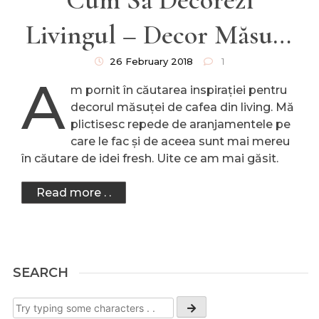
Livingul – Decor Măsuță
De Cafea
26 February 2018
1
A
m pornit în căutarea inspirației pentru
decorul măsuței de cafea din living. Mă
plictisesc repede de aranjamentele pe
care le fac și de aceea sunt mai mereu
în căutare de idei fresh. Uite ce am mai găsit.
Read more . .
SEARCH