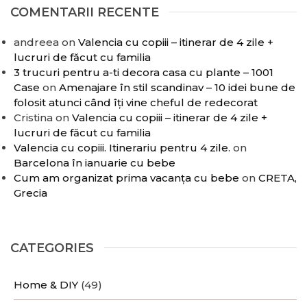
COMENTARII RECENTE
andreea
on
Valencia cu copiii – itinerar de 4 zile +
lucruri de făcut cu familia
3 trucuri pentru a-ti decora casa cu plante – 1001
Case
on
Amenajare în stil scandinav – 10 idei bune de
folosit atunci când îți vine cheful de redecorat
Cristina
on
Valencia cu copiii – itinerar de 4 zile +
lucruri de făcut cu familia
Valencia cu copiii. Itinerariu pentru 4 zile.
on
Barcelona în ianuarie cu bebe
Cum am organizat prima vacanța cu bebe
on
CRETA,
Grecia
CATEGORIES
Home & DIY
(49)