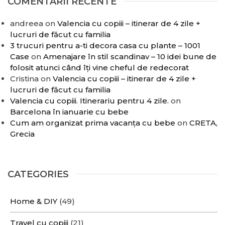
COMENTARII RECENTE
andreea
on
Valencia cu copiii – itinerar de 4 zile +
lucruri de făcut cu familia
3 trucuri pentru a-ti decora casa cu plante – 1001
Case
on
Amenajare în stil scandinav – 10 idei bune de
folosit atunci când îți vine cheful de redecorat
Cristina
on
Valencia cu copiii – itinerar de 4 zile +
lucruri de făcut cu familia
Valencia cu copiii. Itinerariu pentru 4 zile.
on
Barcelona în ianuarie cu bebe
Cum am organizat prima vacanța cu bebe
on
CRETA,
Grecia
CATEGORIES
Home & DIY
(49)
Travel cu copiii
(21)