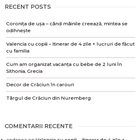
RECENT POSTS
Coronița de ușa – când mâinile creează, mintea se
odihnește
Valencia cu copiii – itinerar de 4 zile + lucruri de făcut
cu familia
Cum am organizat vacanța cu bebe de 2 luni în
Sithonia, Grecia
Decor de Crăciun în carouri
Târgul de Crăciun din Nuremberg
COMENTARII RECENTE
andreea
on
Valencia cu copiii – itinerar de 4 zile +