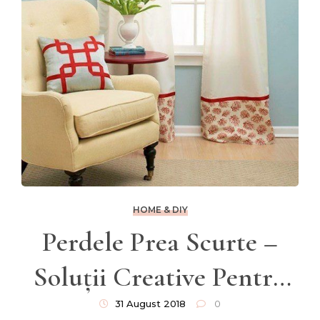
HOME & DIY
Perdele Prea Scurte –
Soluții Creative Pentru
A Le Lungi
31 August 2018
0