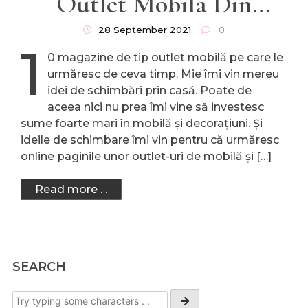
Outlet Mobila Din
București Și Din Țară
28 September 2021
0
1
0 magazine de tip outlet mobilă pe care le
urmăresc de ceva timp. Mie îmi vin mereu
idei de schimbări prin casă. Poate de
aceea nici nu prea îmi vine să investesc
sume foarte mari în mobilă și decorațiuni. Și
ideile de schimbare îmi vin pentru că urmăresc
online paginile unor outlet-uri de mobilă și […]
Read more . .
SEARCH