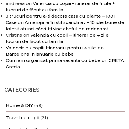
andreea
on
Valencia cu copiii – itinerar de 4 zile +
lucruri de făcut cu familia
3 trucuri pentru a-ti decora casa cu plante – 1001
Case
on
Amenajare în stil scandinav – 10 idei bune de
folosit atunci când îți vine cheful de redecorat
Cristina
on
Valencia cu copiii – itinerar de 4 zile +
lucruri de făcut cu familia
Valencia cu copiii. Itinerariu pentru 4 zile.
on
Barcelona în ianuarie cu bebe
Cum am organizat prima vacanța cu bebe
on
CRETA,
Grecia
CATEGORIES
Home & DIY
(49)
Travel cu copiii
(21)