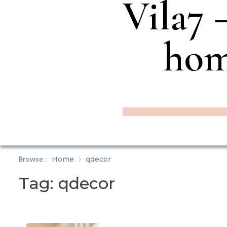
Vila7 –
hom
Browse :
Home
qdecor
Tag:
qdecor