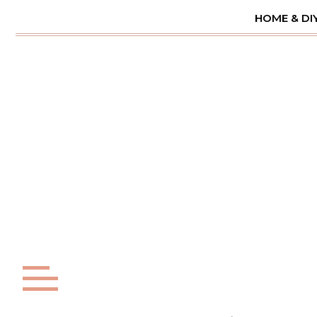
Skip
HOME & DI
to
content