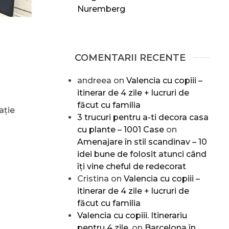
Nuremberg
COMENTARII RECENTE
andreea
on
Valencia cu copiii –
itinerar de 4 zile + lucruri de
făcut cu familia
ație
3 trucuri pentru a-ti decora casa
cu plante – 1001 Case
on
Amenajare în stil scandinav – 10
idei bune de folosit atunci când
îți vine cheful de redecorat
Cristina
on
Valencia cu copiii –
itinerar de 4 zile + lucruri de
făcut cu familia
Valencia cu copiii. Itinerariu
pentru 4 zile.
on
Barcelona în