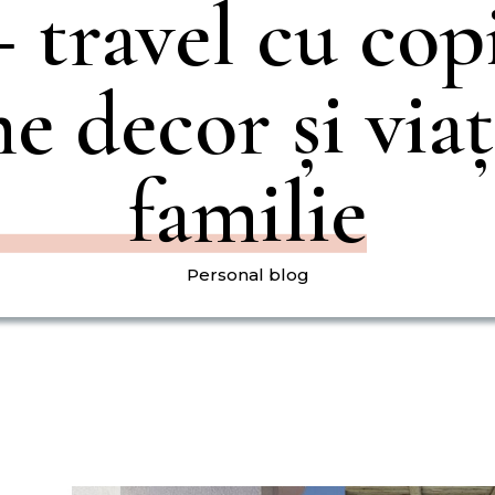
 travel cu copi
e decor și viaț
familie
Personal blog