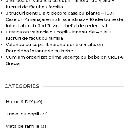
andreea
on
Valencia cu copiii – itinerar de 4 zile +
lucruri de făcut cu familia
3 trucuri pentru a-ti decora casa cu plante – 1001
Case
on
Amenajare în stil scandinav – 10 idei bune de
folosit atunci când îți vine cheful de redecorat
Cristina
on
Valencia cu copiii – itinerar de 4 zile +
lucruri de făcut cu familia
Valencia cu copiii. Itinerariu pentru 4 zile.
on
Barcelona în ianuarie cu bebe
Cum am organizat prima vacanța cu bebe
on
CRETA,
Grecia
CATEGORIES
Home & DIY
(49)
Travel cu copiii
(21)
Viață de familie
(31)