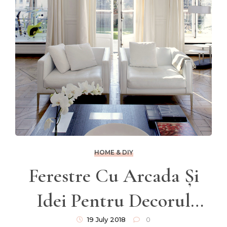
HOME & DIY
Ferestre Cu Arcada Și
Idei Pentru Decorul
Acestora
19 July 2018
0