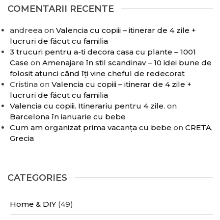
COMENTARII RECENTE
andreea
on
Valencia cu copiii – itinerar de 4 zile +
lucruri de făcut cu familia
3 trucuri pentru a-ti decora casa cu plante – 1001
Case
on
Amenajare în stil scandinav – 10 idei bune de
folosit atunci când îți vine cheful de redecorat
Cristina
on
Valencia cu copiii – itinerar de 4 zile +
lucruri de făcut cu familia
Valencia cu copiii. Itinerariu pentru 4 zile.
on
Barcelona în ianuarie cu bebe
Cum am organizat prima vacanța cu bebe
on
CRETA,
Grecia
CATEGORIES
Home & DIY
(49)