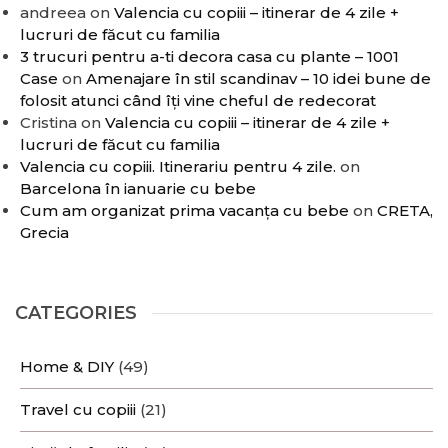
andreea
on
Valencia cu copiii – itinerar de 4 zile +
lucruri de făcut cu familia
3 trucuri pentru a-ti decora casa cu plante – 1001
Case
on
Amenajare în stil scandinav – 10 idei bune de
folosit atunci când îți vine cheful de redecorat
Cristina
on
Valencia cu copiii – itinerar de 4 zile +
lucruri de făcut cu familia
Valencia cu copiii. Itinerariu pentru 4 zile.
on
Barcelona în ianuarie cu bebe
Cum am organizat prima vacanța cu bebe
on
CRETA,
Grecia
CATEGORIES
Home & DIY
(49)
Travel cu copiii
(21)