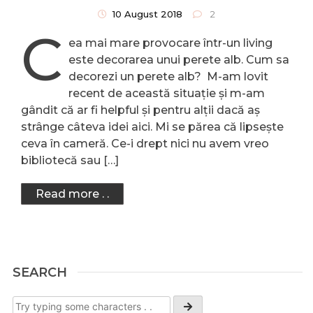
Foto
10 August 2018
2
C
ea mai mare provocare într-un living
este decorarea unui perete alb. Cum sa
decorezi un perete alb? M-am lovit
recent de această situație și m-am
gândit că ar fi helpful și pentru alții dacă aș
strânge câteva idei aici. Mi se părea că lipsește
ceva în cameră. Ce-i drept nici nu avem vreo
bibliotecă sau […]
Read more . .
SEARCH