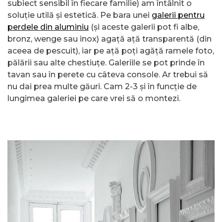
subiect sensibil în fiecare familie) am întâlnit o
soluție utilă și estetică. Pe bara unei
galerii pentru
perdele din aluminiu
(și aceste galerii pot fi albe,
bronz, wenge sau inox) agață ață transparentă (din
aceea de pescuit), iar pe ață poți agăță ramele foto,
pălării sau alte chestiuțe. Galeriile se pot prinde în
tavan sau în perete cu câteva console. Ar trebui să
nu dai prea multe găuri. Cam 2-3 și în funcție de
lungimea galeriei pe care vrei să o montezi.