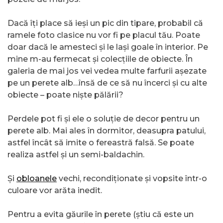
Dacă îți place să ieși un pic din tipare, probabil că
ramele foto clasice nu vor fi pe placul tău. Poate
doar dacă le amesteci și le lași goale în interior. Pe
mine m-au fermecat și colecțiile de obiecte. În
galeria de mai jos vei vedea multe farfurii așezate
pe un perete alb…însă de ce să nu încerci și cu alte
obiecte – poate niște pălării?
Perdele pot fi și ele o soluție de decor pentru un
perete alb. Mai ales în dormitor, deasupra patului,
astfel încât să imite o fereastră falsă. Se poate
realiza astfel și un semi-baldachin.
Și
obloanele
vechi, recondiționate și vopsite într-o
culoare vor arăta inedit.
Pentru a evita găurile în perete (știu că este un