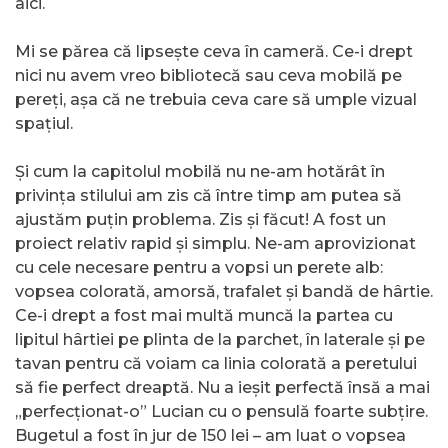
aici.
Mi se părea că lipsește ceva în cameră. Ce-i drept
nici nu avem vreo bibliotecă sau ceva mobilă pe
pereți, așa că ne trebuia ceva care să umple vizual
spațiul.
Și cum la capitolul mobilă nu ne-am hotărât în
privința stilului am zis că între timp am putea să
ajustăm puțin problema. Zis și făcut! A fost un
proiect relativ rapid și simplu. Ne-am aprovizionat
cu cele necesare pentru a vopsi un perete alb:
vopsea colorată, amorsă, trafalet și bandă de hârtie.
Ce-i drept a fost mai multă muncă la partea cu
lipitul hârtiei pe plinta de la parchet, în laterale și pe
tavan pentru că voiam ca linia colorată a peretului
să fie perfect dreaptă. Nu a ieșit perfectă însă a mai
„perfecționat-o” Lucian cu o pensulă foarte subțire.
Bugetul a fost în jur de 150 lei – am luat o vopsea