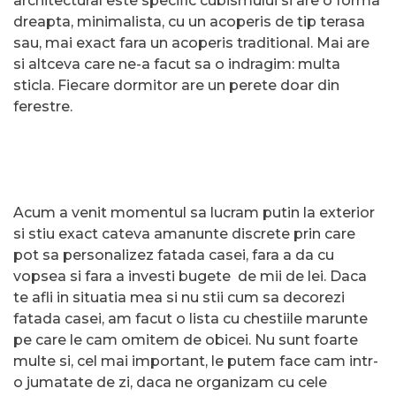
architectural este specific cubismului si are o forma
dreapta, minimalista, cu un acoperis de tip terasa
sau, mai exact fara un acoperis traditional. Mai are
si altceva care ne-a facut sa o indragim: multa
sticla. Fiecare dormitor are un perete doar din
ferestre.
Acum a venit momentul sa lucram putin la exterior
si stiu exact cateva amanunte discrete prin care
pot sa personalizez fatada casei, fara a da cu
vopsea si fara a investi bugete de mii de lei. Daca
te afli in situatia mea si nu stii cum sa decorezi
fatada casei, am facut o lista cu chestiile marunte
pe care le cam omitem de obicei. Nu sunt foarte
multe si, cel mai important, le putem face cam intr-
o jumatate de zi, daca ne organizam cu cele