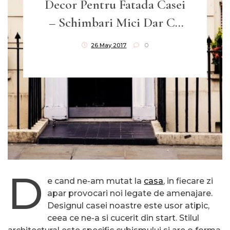
Decor Pentru Fatada Casei
– Schimbari Mici Dar Cu
Efecte Vizibile
26 May 2017
0
D
e cand ne-am mutat la
casa
, in fiecare zi
apar provocari noi legate de amenajare.
Designul casei noastre este usor atipic,
ceea ce ne-a si cucerit din start. Stilul