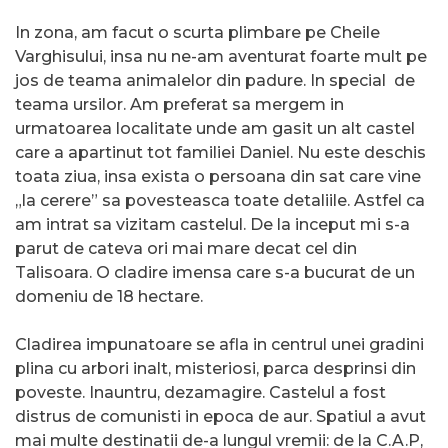
In zona, am facut o scurta plimbare pe Cheile
Varghisului, insa nu ne-am aventurat foarte mult pe
jos de teama animalelor din padure. In special de
teama ursilor. Am preferat sa mergem in
urmatoarea localitate unde am gasit un alt castel
care a apartinut tot familiei Daniel. Nu este deschis
toata ziua, insa exista o persoana din sat care vine
„la cerere” sa povesteasca toate detaliile. Astfel ca
am intrat sa vizitam castelul. De la inceput mi s-a
parut de cateva ori mai mare decat cel din
Talisoara. O cladire imensa care s-a bucurat de un
domeniu de 18 hectare.
Cladirea impunatoare se afla in centrul unei gradini
plina cu arbori inalt, misteriosi, parca desprinsi din
poveste. Inauntru, dezamagire. Castelul a fost
distrus de comunisti in epoca de aur. Spatiul a avut
mai multe destinatii de-a lungul vremii: de la C.A.P,