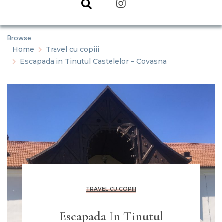
Browse :
Home
Travel cu copiii
Escapada in Tinutul Castelelor – Covasna
TRAVEL CU COPIII
Escapada In Tinutul