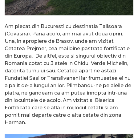
Am plecat din Bucuresti cu destinatia Talisoara
(Covasna). Pana acolo, am mai avut doua opriri.
Una, in apropiere de Brasov, unde am vizitat
Cetatea Prejmer, cea mai bine pastrata fortificatie
din Europa. De altfel, este si singurul obiectiv din
Romania cotat cu 3 stele in Ghidul Verde Michelin,
datorita turnului sau. Cetatea apartine astazi
Fundatiei Sasilor Transilvaneni iar frumusetea ei nu
a palit de-a lungul anilor. Plimbandu-ne pe aleile de
piatra, ne gandeam ca am putea innopta intr-una
din locuintele de acolo. Am vizitat si Biserica
Fortificata care se afla in mijlocul cetatii si am
pornit mai departe catre o alta cetate din zona,
Harman.