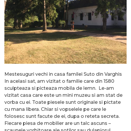
Mestesuguri vechi in casa familei Suto din Varghis
In acelasi sat, am vizitat o familie care din 1580
sculpteaza si picteaza mobila de lemn. Le-am
vizitat casa care este un mini muzeu si am stat de
vorba cu ei. Toate piesele sunt originale si pictate
cu mana libera. Chiar si vopselele pe care le
folosesc sunt facute de ei, dupa o reteta secreta.
Fiecare piesa de mobilier are un talc ascuns –
scaunele vorbitoare ale sotilor sau dulapiorul