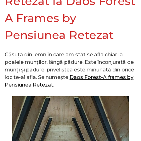
Retezat la Daos Forest
A Frames by
Pensiunea Retezat
Căsuța din lemn în care am stat se afla chiar la
poalele munților, lângă pădure. Este înconjurată de
munți și pădure, priveliștea este minunată din orice
loc te-ai afla. Se numește
Daos Forest-A frames by
Pensiunea Retezat
.