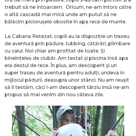
trebuit să ne întoarcem. Oricum, ne-am întors către
o altă cascadă mai mică unde am putut să ne
bălăcim piciorușele obosite în apa rece de munte.
La Cabana Retezat, copiii au la dispoziție un traseu
de aventură prin pădure, tubbing, cățărări, plimbare
cu calul. Noi chiar am profitat de toate. Și
bineînțeles de ciubăr. Am testat și piscina însă apa
era destul de rece. În plus, am descoperit și un
super traseu de aventură pentru adulți, undeva în
mijlocul pădurii, deasupra unor stânci. Nu am reușit
să îl testăm, căci l-am descoperit târziu însă ne-am
propus să mai venim din nou câteva zile.