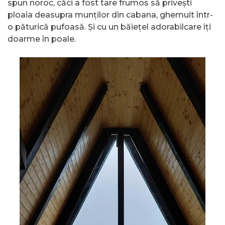
spun noroc, căci a fost tare frumos să privești
ploaia deasupra munților din cabana, ghemuit într-
o păturică pufoasă. Și cu un băiețel adorabilcare îți
doarme în poale.