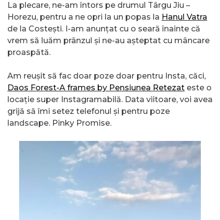
La plecare, ne-am întors pe drumul Târgu Jiu –
Horezu, pentru a ne opri la un popas la
Hanul Vatra
de la Costești. I-am anunțat cu o seară înainte că
vrem să luăm prânzul și ne-au așteptat cu mâncare
proaspătă.
Am reușit să fac doar poze doar pentru Insta, căci,
Daos Forest-A frames by Pensiunea Retezat
este o
locație super Instagramabilă. Data viitoare, voi avea
grijă să îmi setez telefonul și pentru poze
landscape. Pinky Promise.