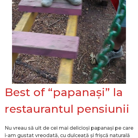
Best of “papanași” la
restaurantul pensiunii
Nu vreau să uit de cei mai delicioși papanași pe care
i-am gustat vreodată, cu dulceață și frișcă naturală