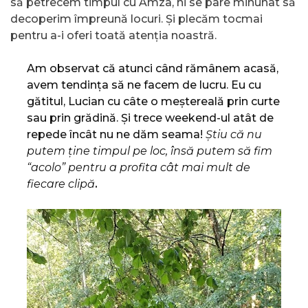
să petrecem timpul cu Amza, ni se pare minunat să
decoperim împreună locuri. Și plecăm tocmai
pentru a-i oferi toată atenția noastră.
Am observat că atunci când rămânem acasă,
avem tendința să ne facem de lucru. Eu cu
gătitul, Lucian cu câte o meștereală prin curte
sau prin grădină. Și trece weekend-ul atât de
repede încât nu ne dăm seama!
Știu că nu
putem ține timpul pe loc, însă putem să fim
“acolo” pentru a profita cât mai mult de
fiecare clipă
.