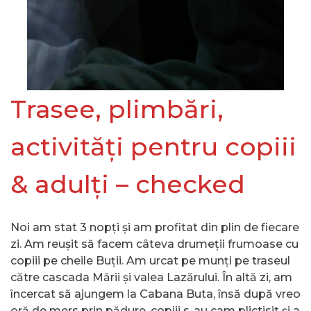
Trasee, plimbări,
activități pentru copiii
& adulți – checked
Noi am stat 3 nopți și am profitat din plin de fiecare
zi. Am reușit să facem câteva drumeții frumoase cu
copiii pe cheile Buții. Am urcat pe munți pe traseul
către cascada Mării și valea Lazărului. În altă zi, am
încercat să ajungem la Cabana Buta, însă după vreo
oră de mers prin pădure, copiii s-au cam plictisit și a