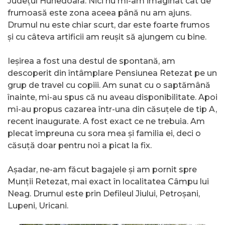
Județul Hunedoara. Nici nu mi-am imaginat cât de
frumoasă este zona aceea până nu am ajuns.
Drumul nu este chiar scurt, dar este foarte frumos
și cu câteva artificii am reușit să ajungem cu bine.
Ieșirea a fost una destul de spontană, am
descoperit din întâmplare Pensiunea Retezat pe un
grup de travel cu copiii. Am sunat cu o saptămână
înainte, mi-au spus că nu aveau disponibilitate. Apoi
mi-au propus cazarea într-una din căsuțele de tip A,
recent inaugurate. A fost exact ce ne trebuia. Am
plecat împreuna cu sora mea și familia ei, deci o
căsuță doar pentru noi a picat la fix.
Așadar, ne-am făcut bagajele și am pornit spre
Munții Retezat, mai exact în localitatea Câmpu lui
Neag. Drumul este prin Defileul Jiului, Petroșani,
Lupeni, Uricani.