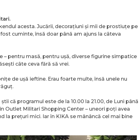
tari.
ndul acesta. Jucării, decorațiuni și mii de prostiuțe pe
Am fost cuminte, însă doar până am ajuns la câteva
te – pentru masă, pentru ușă, diverse figurine simpatice
ăsești câte ceva fără să vrei.
ițe de ușă ieftine. Erau foarte multe, însă unele nu
răguț.
ă știi că programul este de la 10.00 la 21.00, de Luni până
rin Outlet Militari Shopping Center – uneori poți avea
d la prețuri mici. Iar în KIKA se mânâncă cel mai bine