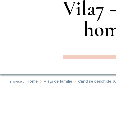
Vila7 –
hom
Browse :
Home
Viață de familie
Când se deschide Ju