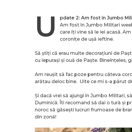
U
pdate 2: Am fost în Jumbo Mili
Am fost în Jumbo Militari weeke
care îți vine să le iei acasă. 
coronițe de ușă ieftine.
Să știți că erau multe decorațiuni de Paș
cu iepurași și ouă de Paște. Bineînțeles, g
Am reușit să fac poze pentru câteva coron
arătau deloc bine. Uite ce mi s-a părut d
Și dacă vrei să ajungi în Jumbo Militari, s
Duminică. Îti recomand să dai o tură și p
noroc să găsești lucruri frumoase de bran
din zonă!