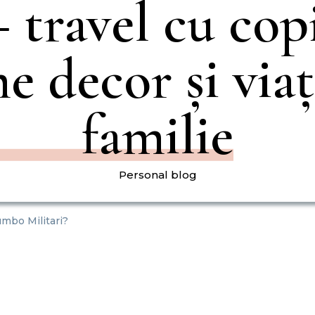
 travel cu copi
e decor și viaț
familie
Personal blog
mbo Militari?