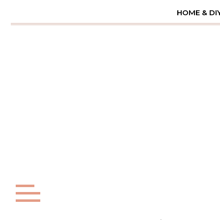
Skip
HOME & DI
to
content